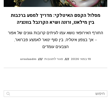
מסלול הקסם האיטלקי: מדריך למסע ברכבות
בין מילאנו, ורונה ושיא הקרנבל בוונציה
החורף האירופאי נושא עמו לעיתים קרובות גוונים של אפור
– אך בצפון איטליה, בין סוף ינואר לאמצע פברואר,
הצבעים עומדים
על
19 במאי 2026
סגור לתגובות
ursulaadm
מסלול
הקסם
האיטלקי:
מדריך
למסע
ברכבות
בין