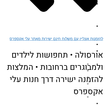
בלוג
יצירת קשר
להזמנות אונליין עם משלוח חינם ישירות מאתר עלי אקספרס
עמוד הבית
תחפושות למבוגרים
אורסולה • תחפושות לילדים
תחפושות לנשים
ולמבוגרים ברחובות • המלצות
תחפושות לגברים
תחפושות זוגיות למבוגרים
להזמנה ישירה דרך חנות עלי
תחפושות לפורים
תחפושות להאלווין (Halloween)
אקספרס
תחפושות לילדים
תחפושות של בראול סטארס (Brawl Stars)
תחפושות לחיות מחמד