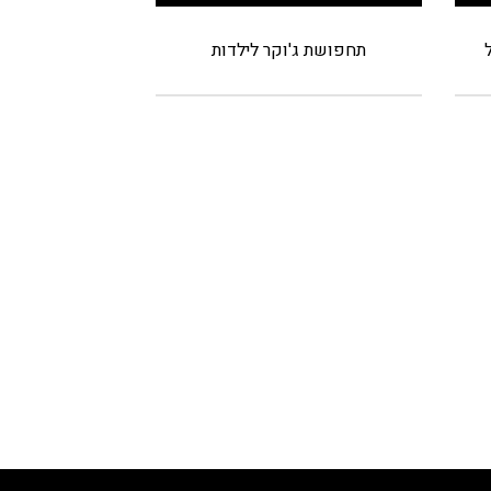
תחפושת ג'וקר לילדות