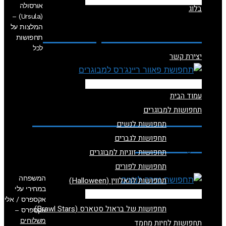
להזמנה ישירה מאתר עלי אקספרס
אורסולה
בלוג
(Ursula) –
תחפושת יסמין לילדות
המלצות על
תחפושות
לכל
יצירת קשר
להזמנה ישירה מאתר עלי אקספרס
עמוד הבית
תחפושות למבוגרים
תחפושת פאוור ריינג'רס
תחפושות לנשים
למבוגרים
תחפושות לגברים
תחפושות זוגיות למבוגרים
תחפושות לפורים
המשפחה
תחפושות להאלווין (Halloween)
במחירי עלי
תחפושות לילדים
להזמנה ישירה מאתר עלי אקספרס
אקספרס / אלי
תחפושות של בראול סטארס (Brawl Stars)
אקספרס –
משלוחים
תחפושות לחיות מחמד