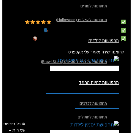
תחפושת קופידון לנשים במחיר משתנה בהתאם למידה,
תחפושות לפורים
צבע וסגנון העיצוב.
תחפושות להאלווין (Halloween)
ציון גולשים של 5 מתוך 5 בחנות
מעל 5+ חוות דעת מרוצות בחנות
למעלה מ – 25+ יחידות נמכרו בחנות!
תחפושות לילדים
להזמנה ישירה מאתר עלי אקספרס
תחפושות של בראול סטארס (Brawl Stars)
להזמנה ישירה מאתר עלי אקספרס
תחפושות לחיות מחמד
תחפושת מיניונים
משפחתית
תחפושות לכלבים
תחפושות לחתולים
© כל הזכויות
שמורות –